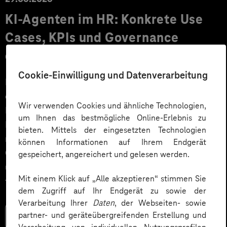
KI‑Agenten im HR: Konkrete Use
Cases, KPIs und Governance
entlang der Employee Journey
Cookie-Einwilligung und Datenverarbeitung
KI‑Agenten im HR sind mehr als Chatbots: Sie
orchestrieren Prozesse entlang der gesamten
Wir verwenden Cookies und ähnliche Technologien,
Employee Journey und schaffen messbaren Business
um Ihnen das bestmögliche Online-Erlebnis zu
Impact. Der Beitrag zeigt konkrete Use Cases,
bieten. Mittels der eingesetzten Technologien
relevante KPIs für den Mittelstand sowie
können Informationen auf Ihrem Endgerät
Governance‑Leitplanken zu EU AI Act und DSGVO –
gespeichert, angereichert und gelesen werden.
und liefert ein praxisnahes Priorisierungsframework
Mit einem Klick auf „Alle akzeptieren“ stimmen Sie
für HR‑Entscheider*innen.
dem Zugriff auf Ihr Endgerät zu sowie der
Verarbeitung Ihrer
Daten
, der Webseiten- sowie
partner- und geräteübergreifenden Erstellung und
Mehr lesen