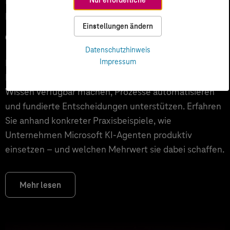
Unternehmen über Copilot hinaus
Einstellungen ändern
echten Mehrwert schaffen
Datenschutzhinweis
Impressum
Microsoft 365 Copilot ist für viele Unternehmen der
Einstieg in KI. Der nächste Schritt sind KI-Agenten, die
Wissen verfügbar machen, Prozesse automatisieren
und fundierte Entscheidungen unterstützen. Erfahren
Sie anhand konkreter Praxisbeispiele, wie
Unternehmen Microsoft KI-Agenten produktiv
einsetzen – und welchen Mehrwert sie dabei schaffen.
Mehr lesen