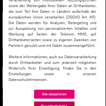
Verarbeitung von individuellen Nutzungsprofilen
sowie der Weitergabe Ihrer Daten an Drittanbieter,
die zum Teil Ihre Daten in Ländern außerhalb der
europäischen Union verarbeiten (DSGVO Art. 49).
Die Daten werden für Analysen, Retargeting und
zur Ausspielung von personalisierten Inhalten und
Werbung auf Seiten der Telekom MMS, auf
Drittanbieterseiten sowie zu eigenen Zwecken von
Partnern genutzt und mit Daten zusammengeführt.
Weitere Informationen, auch zur Datenverarbeitung
durch Drittanbieter und zum jederzeit möglichen
Widerrufs Ihrer Einwilligung, finden Sie in den
Künstliche
Einstellungen sowie in unseren
Intelligenz
Datenschutzhinweisen.
Alle akzeptieren
04.06.2026
Microsoft KI-Agenten: Wie
Nur erforderliche