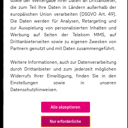
Vorteile die Umstellung auf Self-Service-Prozesse mit
sowie der Weitergabe Ihrer Daten an Drittanbieter,
die zum Teil Ihre Daten in Ländern außerhalb der
sich bringt, wie Unternehmen ihre Kampagnen
europäischen Union verarbeiten (DSGVO Art. 49).
beispielsweise durch automatisierte Content-
Die Daten werden für Analysen, Retargeting und
Erstellung verbessern können, und welche
zur Ausspielung von personalisierten Inhalten und
Einsparpotenziale sich realisieren lassen. Mit
Werbung auf Seiten der Telekom MMS, auf
konkreten Beispielen und einem Self-Check zur
Drittanbieterseiten sowie zu eigenen Zwecken von
Datenreife wird der Weg zur datengetriebenen
Partnern genutzt und mit Daten zusammengeführt.
Marketingorganisation nachvollziehbar und
Weitere Informationen, auch zur Datenverarbeitung
umsetzbar.
durch Drittanbieter und zum jederzeit möglichen
Widerrufs Ihrer Einwilligung, finden Sie in den
Einstellungen sowie in unseren
Mehr lesen
Datenschutzhinweisen.
Alle akzeptieren
Nur erforderliche