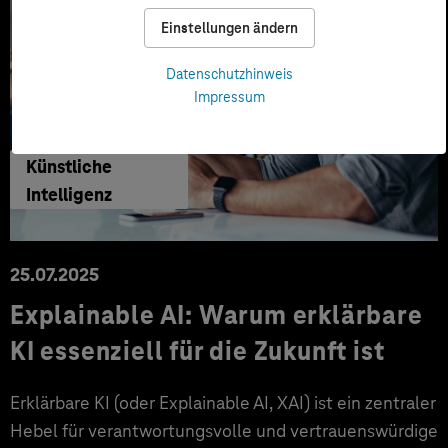
Einstellungen ändern
Datenschutzhinweis
Impressum
Künstliche
Intelligenz
25.07.2025
Explainable AI: Warum erklärbare
KI essenziell für die Zukunft ist
Erklärbare KI (oder Explainable AI, XAI) ist ein zentraler
Hebel für verantwortungsvolle und vertrauenswürdige