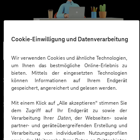
Cookie-Einwilligung und Datenverarbeitung
Künstliche
Intelligenz
Wir verwenden Cookies und ähnliche Technologien,
um Ihnen das bestmögliche Online-Erlebnis zu
bieten. Mittels der eingesetzten Technologien
30.09.2025
können Informationen auf Ihrem Endgerät
gespeichert, angereichert und gelesen werden.
KI statt Agentur? Der Weg zum
Self Service mit KI-Agent
Mit einem Klick auf „Alle akzeptieren“ stimmen Sie
dem Zugriff auf Ihr Endgerät zu sowie der
Marketing
Verarbeitung Ihrer
Daten
, der Webseiten- sowie
partner- und geräteübergreifenden Erstellung und
KI im Marketing statt Agentur? Erfahren Sie, welche
Verarbeitung von individuellen Nutzungsprofilen