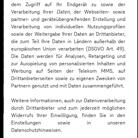
Vorteile die Umstellung auf Self-Service-Prozesse mit
dem Zugriff auf Ihr Endgerät zu sowie der
sich bringt, wie Unternehmen ihre Kampagnen
Verarbeitung Ihrer
Daten
, der Webseiten- sowie
beispielsweise durch automatisierte Content-
partner- und geräteübergreifenden Erstellung und
Erstellung verbessern können, und welche
Verarbeitung von individuellen Nutzungsprofilen
sowie der Weitergabe Ihrer Daten an Drittanbieter,
Einsparpotenziale sich realisieren lassen. Mit
die zum Teil Ihre Daten in Ländern außerhalb der
konkreten Beispielen und einem Self-Check zur
europäischen Union verarbeiten (DSGVO Art. 49).
Datenreife wird der Weg zur datengetriebenen
Die Daten werden für Analysen, Retargeting und
Marketingorganisation nachvollziehbar und
zur Ausspielung von personalisierten Inhalten und
umsetzbar.
Werbung auf Seiten der Telekom MMS, auf
Drittanbieterseiten sowie zu eigenen Zwecken von
Partnern genutzt und mit Daten zusammengeführt.
Mehr lesen
Weitere Informationen, auch zur Datenverarbeitung
durch Drittanbieter und zum jederzeit möglichen
Widerrufs Ihrer Einwilligung, finden Sie in den
Einstellungen sowie in unseren
Datenschutzhinweisen.