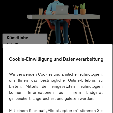
Künstliche
Intelligenz
Cookie-Einwilligung und Datenverarbeitung
30.09.2025
KI statt Agentur? Der Weg zum
Wir verwenden Cookies und ähnliche Technologien,
um Ihnen das bestmögliche Online-Erlebnis zu
Self Service mit KI-Agent
bieten. Mittels der eingesetzten Technologien
Marketing
können Informationen auf Ihrem Endgerät
gespeichert, angereichert und gelesen werden.
KI im Marketing statt Agentur? Erfahren Sie, welche
Mit einem Klick auf „Alle akzeptieren“ stimmen Sie