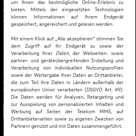
So stärken Sie die
um Ihnen das bestmögliche Online-Erlebnis zu
bieten. Mittels der eingesetzten Technologien
Veränderungskompetenz Ihrer
können Informationen auf Ihrem Endgerät
Teams
gespeichert, angereichert und gelesen werden.
Mit einem Klick auf „Alle akzeptieren“ stimmen Sie
Technologie allein macht noch keine Transformation.
dem Zugriff auf Ihr Endgerät zu sowie der
Entscheidend ist, wie Menschen Veränderung erleben,
Verarbeitung Ihrer
Daten
, der Webseiten- sowie
verstehen und mitgestalten. Gerade bei der
partner- und geräteübergreifenden Erstellung und
Einführung von künstlicher Intelligenz zeigt sich, dass
Verarbeitung von individuellen Nutzungsprofilen
nicht die Technik über Erfolg oder Misserfolg
sowie der Weitergabe Ihrer Daten an Drittanbieter,
entscheidet, sondern die Veränderungskompetenz der
die zum Teil Ihre Daten in Ländern außerhalb der
europäischen Union verarbeiten (DSGVO Art. 49).
Organisation.
Die Daten werden für Analysen, Retargeting und
zur Ausspielung von personalisierten Inhalten und
Werbung auf Seiten der Telekom MMS, auf
Mehr lesen
Drittanbieterseiten sowie zu eigenen Zwecken von
Partnern genutzt und mit Daten zusammengeführt.