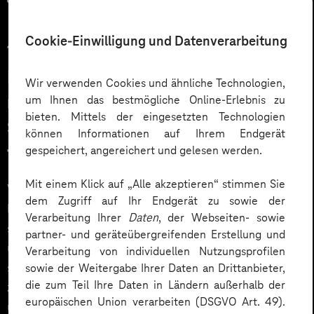
Cookie-Einwilligung und Datenverarbeitung
17.04.2026
Intelligente Automatisierung mit
Wir verwenden Cookies und ähnliche Technologien,
n8n Workflows: Wie Multi-Agent-
um Ihnen das bestmögliche Online-Erlebnis zu
bieten. Mittels der eingesetzten Technologien
Systeme Geschäftsprozesse
können Informationen auf Ihrem Endgerät
transformieren
gespeichert, angereichert und gelesen werden.
Mit einem Klick auf „Alle akzeptieren“ stimmen Sie
Workflow-Automation mit KI-Agenten (AI Agents) ist
dem Zugriff auf Ihr Endgerät zu sowie der
längst kein Zukunftsthema mehr, sondern entwickelt
Verarbeitung Ihrer
Daten
, der Webseiten- sowie
sich zum Standardwerkzeug moderner Unternehmen,
partner- und geräteübergreifenden Erstellung und
um Skalierungsdruck, Fachkräftemangel und
Verarbeitung von individuellen Nutzungsprofilen
steigende Compliance- und DSGVO-Anforderungen
sowie der Weitergabe Ihrer Daten an Drittanbieter,
die zum Teil Ihre Daten in Ländern außerhalb der
zu bewältigen – etwa durch Marketing Automation
europäischen Union verarbeiten (DSGVO Art. 49).
und intelligente Workflows.