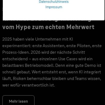
Datenschutzhinweis
Impressum
25.02.2026
KI-Trends 2026: Digitalisierung
vom Hype zum echten Mehrwert
2025 haben viele Unternehmen mit KI
experimentiert: erste Assistenten, erste Piloten, erste
Prozess-Ideen. 2026 wird der nächste Schritt
entscheidend – aus einzelnen Use Cases wird ein
belastbares Betriebsmodell. Denn eine gute Demo ist
schnell gebaut. Wert entsteht erst, wenn KI integriert
läuft, Risiken beherrschbar bleiben und Teams wissen,
wer wofür verantwortlich ist.
Mehr lesen