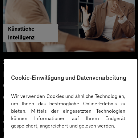
Künstliche
Intelligenz
29.06.2026
KI‑Agenten im HR: Konkrete Use
Cookie-Einwilligung und Datenverarbeitung
Cases, KPIs und Governance
entlang der Employee Journey
Wir verwenden Cookies und ähnliche Technologien,
um Ihnen das bestmögliche Online-Erlebnis zu
bieten. Mittels der eingesetzten Technologien
KI‑Agenten im HR sind mehr als Chatbots: Sie
können Informationen auf Ihrem Endgerät
orchestrieren Prozesse entlang der gesamten
gespeichert, angereichert und gelesen werden.
Employee Journey und schaffen messbaren Business