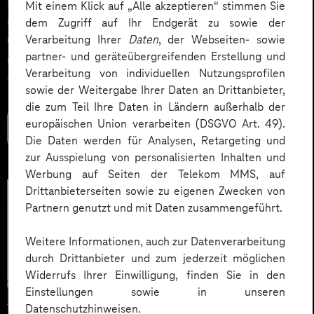
Impact. Der Beitrag zeigt konkrete Use Cases,
Mit einem Klick auf „Alle akzeptieren“ stimmen Sie
relevante KPIs für den Mittelstand sowie
dem Zugriff auf Ihr Endgerät zu sowie der
Governance‑Leitplanken zu EU AI Act und DSGVO –
Verarbeitung Ihrer
Daten
, der Webseiten- sowie
partner- und geräteübergreifenden Erstellung und
und liefert ein praxisnahes Priorisierungsframework
Verarbeitung von individuellen Nutzungsprofilen
für HR‑Entscheider*innen.
sowie der Weitergabe Ihrer Daten an Drittanbieter,
die zum Teil Ihre Daten in Ländern außerhalb der
europäischen Union verarbeiten (DSGVO Art. 49).
Mehr lesen
Die Daten werden für Analysen, Retargeting und
zur Ausspielung von personalisierten Inhalten und
Werbung auf Seiten der Telekom MMS, auf
Drittanbieterseiten sowie zu eigenen Zwecken von
Partnern genutzt und mit Daten zusammengeführt.
Weitere Informationen, auch zur Datenverarbeitung
durch Drittanbieter und zum jederzeit möglichen
Widerrufs Ihrer Einwilligung, finden Sie in den
Einstellungen sowie in unseren
Datenschutzhinweisen.