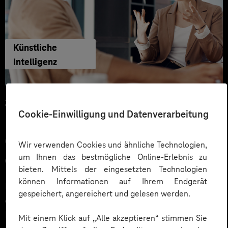
Künstliche
Intelligenz
29.06.2026
Cookie-Einwilligung und Datenverarbeitung
KI‑Agenten im HR: Konkrete Use
Cases, KPIs und Governance
Wir verwenden Cookies und ähnliche Technologien,
um Ihnen das bestmögliche Online-Erlebnis zu
entlang der Employee Journey
bieten. Mittels der eingesetzten Technologien
können Informationen auf Ihrem Endgerät
KI‑Agenten im HR sind mehr als Chatbots: Sie
gespeichert, angereichert und gelesen werden.
orchestrieren Prozesse entlang der gesamten
Employee Journey und schaffen messbaren Business
Mit einem Klick auf „Alle akzeptieren“ stimmen Sie