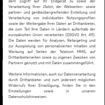
Impact. Der Beitrag zeigt konkrete Use Cases,
dem Zugriff auf Ihr Endgerät zu sowie der
Verarbeitung Ihrer
Daten
, der Webseiten- sowie
relevante KPIs für den Mittelstand sowie
partner- und geräteübergreifenden Erstellung und
Governance‑Leitplanken zu EU AI Act und DSGVO –
Verarbeitung von individuellen Nutzungsprofilen
und liefert ein praxisnahes Priorisierungsframework
sowie der Weitergabe Ihrer Daten an Drittanbieter,
für HR‑Entscheider*innen.
die zum Teil Ihre Daten in Ländern außerhalb der
europäischen Union verarbeiten (DSGVO Art. 49).
Die Daten werden für Analysen, Retargeting und
Mehr lesen
zur Ausspielung von personalisierten Inhalten und
Werbung auf Seiten der Telekom MMS, auf
Drittanbieterseiten sowie zu eigenen Zwecken von
Partnern genutzt und mit Daten zusammengeführt.
Weitere Informationen, auch zur Datenverarbeitung
durch Drittanbieter und zum jederzeit möglichen
Widerrufs Ihrer Einwilligung, finden Sie in den
Einstellungen sowie in unseren
Datenschutzhinweisen.