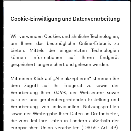
Intelligenz
Cookie-Einwilligung und Datenverarbeitung
25.02.2026
KI-Trends 2026: Digitalisierung
Wir verwenden Cookies und ähnliche Technologien,
um Ihnen das bestmögliche Online-Erlebnis zu
vom Hype zum echten Mehrwert
bieten. Mittels der eingesetzten Technologien
können Informationen auf Ihrem Endgerät
2025 haben viele Unternehmen mit KI
gespeichert, angereichert und gelesen werden.
experimentiert: erste Assistenten, erste Piloten, erste
Mit einem Klick auf „Alle akzeptieren“ stimmen Sie
Prozess-Ideen. 2026 wird der nächste Schritt
dem Zugriff auf Ihr Endgerät zu sowie der
entscheidend – aus einzelnen Use Cases wird ein
Verarbeitung Ihrer
Daten
, der Webseiten- sowie
belastbares Betriebsmodell. Denn eine gute Demo ist
partner- und geräteübergreifenden Erstellung und
schnell gebaut. Wert entsteht erst, wenn KI integriert
Verarbeitung von individuellen Nutzungsprofilen
läuft, Risiken beherrschbar bleiben und Teams wissen,
sowie der Weitergabe Ihrer Daten an Drittanbieter,
wer wofür verantwortlich ist.
die zum Teil Ihre Daten in Ländern außerhalb der
europäischen Union verarbeiten (DSGVO Art. 49).