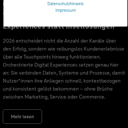
05.02.2026
Datenschutzhinweis
Impressum
Trend 2026: Orchestrierte Digital
Experiences statt Insellösungen
2026 entscheidet nicht die Anzahl der Kanäle über
den Erfolg, sondern wie reibungslos Kundenerlebnisse
über alle Touchpoints hinweg funktionieren.
Orchestrierte Digital Experiences setzen genau hier
an: Sie verbinden Daten, Systeme und Prozesse, damit
Nutzer*innen ihre Anliegen schnell, kontextbezogen
und konsistent gelöst bekommen – ohne Brüche
zwischen Marketing, Service oder Commerce.
Mehr lesen