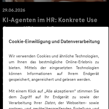
29.06.2026
KI‑Agenten im HR: Konkrete Use
Cases, KPIs und Governance
entlang der Employee Journey
Cookie-Einwilligung und Datenverarbeitung
KI‑Agenten im HR sind mehr als Chatbots: Sie
Wir verwenden Cookies und ähnliche Technologien,
orchestrieren Prozesse entlang der gesamten
um Ihnen das bestmögliche Online-Erlebnis zu
Employee Journey und schaffen messbaren Business
bieten. Mittels der eingesetzten Technologien
Impact. Der Beitrag zeigt konkrete Use Cases,
können Informationen auf Ihrem Endgerät
relevante KPIs für den Mittelstand sowie
gespeichert, angereichert und gelesen werden.
Governance‑Leitplanken zu EU AI Act und DSGVO –
und liefert ein praxisnahes Priorisierungsframework
Mit einem Klick auf „Alle akzeptieren“ stimmen Sie
dem Zugriff auf Ihr Endgerät zu sowie der
für HR‑Entscheider*innen.
Verarbeitung Ihrer
Daten
, der Webseiten- sowie
partner- und geräteübergreifenden Erstellung und