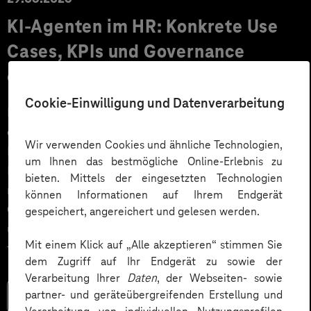
KI‑Agenten im HR: Konkrete Use
Cases, KPIs und Governance
entlang der Employee Journey
Cookie-Einwilligung und Datenverarbeitung
KI‑Agenten im HR sind mehr als Chatbots: Sie
orchestrieren Prozesse entlang der gesamten
Wir verwenden Cookies und ähnliche Technologien,
Employee Journey und schaffen messbaren Business
um Ihnen das bestmögliche Online-Erlebnis zu
Impact. Der Beitrag zeigt konkrete Use Cases,
bieten. Mittels der eingesetzten Technologien
relevante KPIs für den Mittelstand sowie
können Informationen auf Ihrem Endgerät
Governance‑Leitplanken zu EU AI Act und DSGVO –
gespeichert, angereichert und gelesen werden.
und liefert ein praxisnahes Priorisierungsframework
Mit einem Klick auf „Alle akzeptieren“ stimmen Sie
für HR‑Entscheider*innen.
dem Zugriff auf Ihr Endgerät zu sowie der
Verarbeitung Ihrer
Daten
, der Webseiten- sowie
partner- und geräteübergreifenden Erstellung und
Mehr lesen