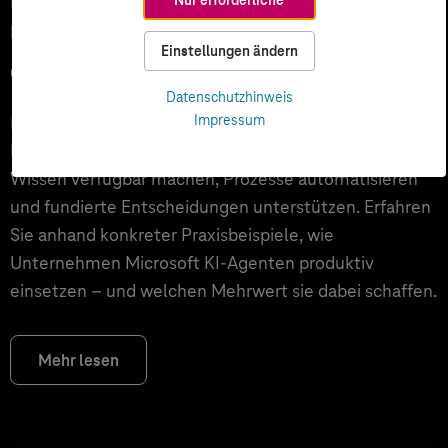
Unternehmen über Copilot hinaus
Einstellungen ändern
echten Mehrwert schaffen
Datenschutzhinweis
Impressum
Microsoft 365 Copilot ist für viele Unternehmen der
Einstieg in KI. Der nächste Schritt sind KI-Agenten, die
Wissen verfügbar machen, Prozesse automatisieren
und fundierte Entscheidungen unterstützen. Erfahren
Sie anhand konkreter Praxisbeispiele, wie
Unternehmen Microsoft KI-Agenten produktiv
einsetzen – und welchen Mehrwert sie dabei schaffen.
Mehr lesen