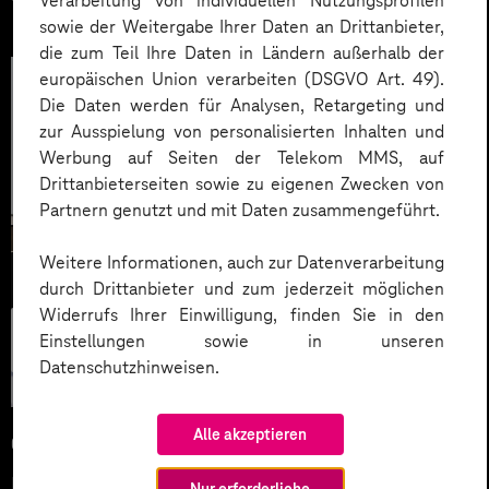
Verarbeitung von individuellen Nutzungsprofilen
sowie der Weitergabe Ihrer Daten an Drittanbieter,
die zum Teil Ihre Daten in Ländern außerhalb der
europäischen Union verarbeiten (DSGVO Art. 49).
Die Daten werden für Analysen, Retargeting und
zur Ausspielung von personalisierten Inhalten und
Werbung auf Seiten der Telekom MMS, auf
Drittanbieterseiten sowie zu eigenen Zwecken von
Partnern genutzt und mit Daten zusammengeführt.
Weitere Informationen, auch zur Datenverarbeitung
durch Drittanbieter und zum jederzeit möglichen
Widerrufs Ihrer Einwilligung, finden Sie in den
Künstliche
Einstellungen sowie in unseren
Intelligenz
Datenschutzhinweisen.
Alle akzeptieren
04.06.2026
Microsoft KI-Agenten: Wie
Nur erforderliche