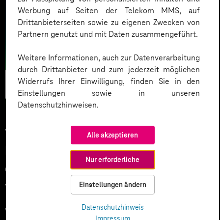
Werbung auf Seiten der Telekom MMS, auf
Drittanbieterseiten sowie zu eigenen Zwecken von
Partnern genutzt und mit Daten zusammengeführt.
Weitere Informationen, auch zur Datenverarbeitung
durch Drittanbieter und zum jederzeit möglichen
Künstliche
Widerrufs Ihrer Einwilligung, finden Sie in den
Intelligenz
Einstellungen sowie in unseren
Datenschutzhinweisen.
14.07.2025
Alle akzeptieren
Nachhaltigkeit neu denken: Wie KI
Nur erforderliche
das ESG-Management
transformiert
Einstellungen ändern
Datenschutzhinweis
Während künstliche Intelligenz und die
Impressum