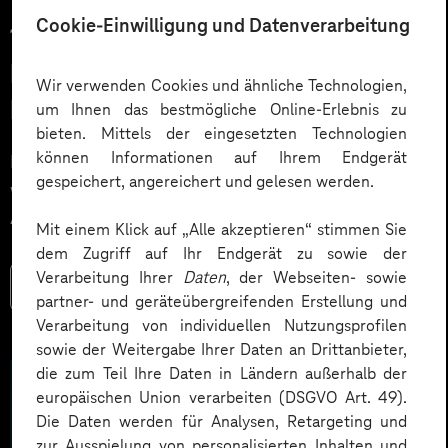
Cookie-Einwilligung und Datenverarbeitung
15.07.2025
NIS2 Umsetzung: Technik, Tools &
Wir verwenden Cookies und ähnliche Technologien,
Prozesse für mehr Cybersicherheit
um Ihnen das bestmögliche Online-Erlebnis zu
bieten. Mittels der eingesetzten Technologien
können Informationen auf Ihrem Endgerät
NIS2 Umsetzung: Was Betreiber kritischer Anlagen &
gespeichert, angereichert und gelesen werden.
wichtige Einrichtungen jetzt beachten müssen. Alle
Anforderungen, Fristen & Tipps zur Umsetzung.
Mit einem Klick auf „Alle akzeptieren“ stimmen Sie
dem Zugriff auf Ihr Endgerät zu sowie der
Verarbeitung Ihrer
Daten
, der Webseiten- sowie
Mehr lesen
partner- und geräteübergreifenden Erstellung und
Verarbeitung von individuellen Nutzungsprofilen
sowie der Weitergabe Ihrer Daten an Drittanbieter,
die zum Teil Ihre Daten in Ländern außerhalb der
europäischen Union verarbeiten (DSGVO Art. 49).
Die Daten werden für Analysen, Retargeting und
zur Ausspielung von personalisierten Inhalten und