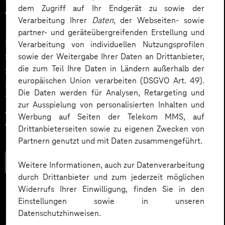
dem Zugriff auf Ihr Endgerät zu sowie der
Vertrieb
Verarbeitung Ihrer
Daten
, der Webseiten- sowie
partner- und geräteübergreifenden Erstellung und
In einer spannenden Podcast-Folge zwischen Norbert
Verarbeitung von individuellen Nutzungsprofilen
sowie der Weitergabe Ihrer Daten an Drittanbieter,
Schuster, Strategie-Berater, Autor und B2B Marketing
die zum Teil Ihre Daten in Ländern außerhalb der
Spezialist bei strike2, und Konstanze Dehlan, Head of
europäischen Union verarbeiten (DSGVO Art. 49).
Microsoft Dynamics 365 Portfolio bei Deutsche
Die Daten werden für Analysen, Retargeting und
Telekom MMS, geht es um den vielseitigen Einsatz
zur Ausspielung von personalisierten Inhalten und
von Microsoft Copilot im Bereich Marketing und
Werbung auf Seiten der Telekom MMS, auf
Vertrieb.
Drittanbieterseiten sowie zu eigenen Zwecken von
Partnern genutzt und mit Daten zusammengeführt.
Mehr lesen
Weitere Informationen, auch zur Datenverarbeitung
durch Drittanbieter und zum jederzeit möglichen
Widerrufs Ihrer Einwilligung, finden Sie in den
Einstellungen sowie in unseren
Datenschutzhinweisen.