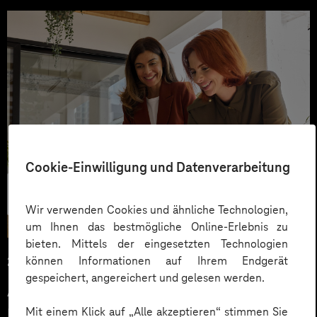
Cookie-Einwilligung und Datenverarbeitung
Künstliche
Intelligenz
Wir verwenden Cookies und ähnliche Technologien,
um Ihnen das bestmögliche Online-Erlebnis zu
bieten. Mittels der eingesetzten Technologien
können Informationen auf Ihrem Endgerät
26.02.2025
gespeichert, angereichert und gelesen werden.
All about Digital Podcast:
Mit einem Klick auf „Alle akzeptieren“ stimmen Sie
Microsoft Copilot in Marketing und