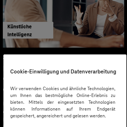
Künstliche
Intelligenz
29.06.2026
KI‑Agenten im HR: Konkrete Use
Cookie-Einwilligung und Datenverarbeitung
Cases, KPIs und Governance
entlang der Employee Journey
Wir verwenden Cookies und ähnliche Technologien,
um Ihnen das bestmögliche Online-Erlebnis zu
bieten. Mittels der eingesetzten Technologien
KI‑Agenten im HR sind mehr als Chatbots: Sie
können Informationen auf Ihrem Endgerät
orchestrieren Prozesse entlang der gesamten
gespeichert, angereichert und gelesen werden.
Employee Journey und schaffen messbaren Business