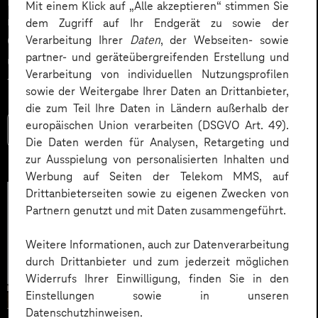
Impact. Der Beitrag zeigt konkrete Use Cases,
Mit einem Klick auf „Alle akzeptieren“ stimmen Sie
relevante KPIs für den Mittelstand sowie
dem Zugriff auf Ihr Endgerät zu sowie der
Governance‑Leitplanken zu EU AI Act und DSGVO –
Verarbeitung Ihrer
Daten
, der Webseiten- sowie
partner- und geräteübergreifenden Erstellung und
und liefert ein praxisnahes Priorisierungsframework
Verarbeitung von individuellen Nutzungsprofilen
für HR‑Entscheider*innen.
sowie der Weitergabe Ihrer Daten an Drittanbieter,
die zum Teil Ihre Daten in Ländern außerhalb der
europäischen Union verarbeiten (DSGVO Art. 49).
Mehr lesen
Die Daten werden für Analysen, Retargeting und
zur Ausspielung von personalisierten Inhalten und
Werbung auf Seiten der Telekom MMS, auf
Drittanbieterseiten sowie zu eigenen Zwecken von
Partnern genutzt und mit Daten zusammengeführt.
Weitere Informationen, auch zur Datenverarbeitung
durch Drittanbieter und zum jederzeit möglichen
Widerrufs Ihrer Einwilligung, finden Sie in den
Einstellungen sowie in unseren
Datenschutzhinweisen.