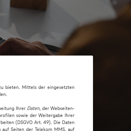
u bieten. Mittels der eingesetzten
den.
beitung Ihrer
Daten
, der Webseiten-
 schaffen
rofilen sowie der Weitergabe Ihrer
arbeiten (DSGVO Art. 49). Die Daten
ng auf Seiten der Telekom MMS, auf