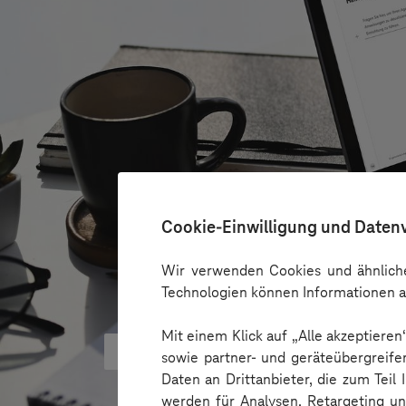
Cookie-Einwilligung und Daten
Wir verwenden Cookies und ähnliche
Technologien können Informationen a
Mit einem Klick auf „Alle akzeptiere
Microsoft KI-Agenten: Wie Unte
sowie partner- und geräteübergreife
Daten an Drittanbieter, die zum Teil
werden für Analysen, Retargeting u