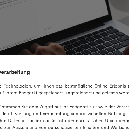
verarbeitung
 Technologien, um Ihnen das bestmögliche Online-Erlebnis z
uf Ihrem Endgerät gespeichert, angereichert und gelesen wer
n“ stimmen Sie dem Zugriff auf Ihr Endgerät zu sowie der Verar
rnehmen über Copilot hinaus echten Mehrwert
nden Erstellung und Verarbeitung von individuellen Nutzungsp
 Ihre Daten in Ländern außerhalb der europäischen Union ver
nd zur Ausspielung von personalisierten Inhalten und Werbu