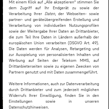
Impact. Der Beitrag zeigt konkrete Use Cases,
Mit einem Klick auf „Alle akzeptieren“ stimmen Sie
relevante KPIs für den Mittelstand sowie
dem Zugriff auf Ihr Endgerät zu sowie der
Governance‑Leitplanken zu EU AI Act und DSGVO –
Verarbeitung Ihrer
Daten
, der Webseiten- sowie
partner- und geräteübergreifenden Erstellung und
und liefert ein praxisnahes Priorisierungsframework
Verarbeitung von individuellen Nutzungsprofilen
für HR‑Entscheider*innen.
sowie der Weitergabe Ihrer Daten an Drittanbieter,
die zum Teil Ihre Daten in Ländern außerhalb der
europäischen Union verarbeiten (DSGVO Art. 49).
Mehr lesen
Die Daten werden für Analysen, Retargeting und
zur Ausspielung von personalisierten Inhalten und
Werbung auf Seiten der Telekom MMS, auf
Drittanbieterseiten sowie zu eigenen Zwecken von
Partnern genutzt und mit Daten zusammengeführt.
Weitere Informationen, auch zur Datenverarbeitung
durch Drittanbieter und zum jederzeit möglichen
Widerrufs Ihrer Einwilligung, finden Sie in den
Einstellungen sowie in unseren
Datenschutzhinweisen.