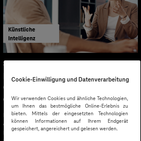
Künstliche
Intelligenz
29.06.2026
KI‑Agenten im HR: Konkrete Use
Cookie-Einwilligung und Datenverarbeitung
Cases, KPIs und Governance
entlang der Employee Journey
Wir verwenden Cookies und ähnliche Technologien,
um Ihnen das bestmögliche Online-Erlebnis zu
bieten. Mittels der eingesetzten Technologien
KI‑Agenten im HR sind mehr als Chatbots: Sie
können Informationen auf Ihrem Endgerät
orchestrieren Prozesse entlang der gesamten
gespeichert, angereichert und gelesen werden.
Employee Journey und schaffen messbaren Business