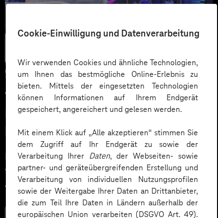
Cookie-Einwilligung und Datenverarbeitung
Security &
Barrierefreiheit
Wir verwenden Cookies und ähnliche Technologien,
um Ihnen das bestmögliche Online-Erlebnis zu
bieten. Mittels der eingesetzten Technologien
15.07.2025
können Informationen auf Ihrem Endgerät
gespeichert, angereichert und gelesen werden.
NIS2 Umsetzung: Technik, Tools &
Prozesse für mehr Cybersicherheit
Mit einem Klick auf „Alle akzeptieren“ stimmen Sie
dem Zugriff auf Ihr Endgerät zu sowie der
NIS2 Umsetzung: Was Betreiber kritischer Anlagen &
Verarbeitung Ihrer
Daten
, der Webseiten- sowie
partner- und geräteübergreifenden Erstellung und
wichtige Einrichtungen jetzt beachten müssen. Alle
Verarbeitung von individuellen Nutzungsprofilen
Anforderungen, Fristen & Tipps zur Umsetzung.
sowie der Weitergabe Ihrer Daten an Drittanbieter,
die zum Teil Ihre Daten in Ländern außerhalb der
europäischen Union verarbeiten (DSGVO Art. 49).
Mehr lesen