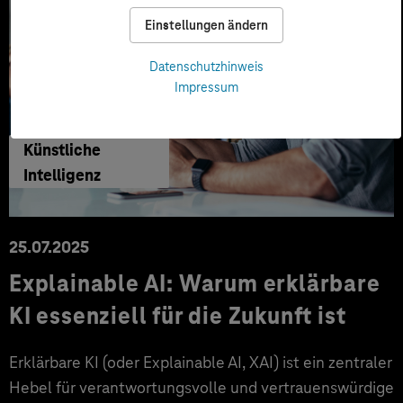
Einstellungen ändern
Datenschutzhinweis
Impressum
Künstliche
Intelligenz
25.07.2025
Explainable AI: Warum erklärbare
KI essenziell für die Zukunft ist
Erklärbare KI (oder Explainable AI, XAI) ist ein zentraler
Hebel für verantwortungsvolle und vertrauenswürdige