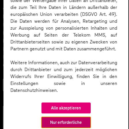
Vorteile die Umstellung auf Self-Service-Prozesse mit
sowie der Weitergabe Ihrer Daten an Drittanbieter,
die zum Teil Ihre Daten in Ländern außerhalb der
sich bringt, wie Unternehmen ihre Kampagnen
europäischen Union verarbeiten (DSGVO Art. 49).
beispielsweise durch automatisierte Content-
Die Daten werden für Analysen, Retargeting und
Erstellung verbessern können, und welche
zur Ausspielung von personalisierten Inhalten und
Einsparpotenziale sich realisieren lassen. Mit
Werbung auf Seiten der Telekom MMS, auf
konkreten Beispielen und einem Self-Check zur
Drittanbieterseiten sowie zu eigenen Zwecken von
Datenreife wird der Weg zur datengetriebenen
Partnern genutzt und mit Daten zusammengeführt.
Marketingorganisation nachvollziehbar und
Weitere Informationen, auch zur Datenverarbeitung
umsetzbar.
durch Drittanbieter und zum jederzeit möglichen
Widerrufs Ihrer Einwilligung, finden Sie in den
Einstellungen sowie in unseren
Mehr lesen
Datenschutzhinweisen.
Alle akzeptieren
Nur erforderliche