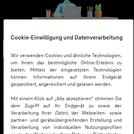
Cookie-Einwilligung und Datenverarbeitung
Künstliche
Intelligenz
Wir verwenden Cookies und ähnliche Technologien,
um Ihnen das bestmögliche Online-Erlebnis zu
bieten. Mittels der eingesetzten Technologien
30.09.2025
können Informationen auf Ihrem Endgerät
gespeichert, angereichert und gelesen werden.
KI statt Agentur? Der Weg zum
Self Service mit KI-Agent
Mit einem Klick auf „Alle akzeptieren“ stimmen Sie
dem Zugriff auf Ihr Endgerät zu sowie der
Marketing
Verarbeitung Ihrer
Daten
, der Webseiten- sowie
partner- und geräteübergreifenden Erstellung und
KI im Marketing statt Agentur? Erfahren Sie, welche
Verarbeitung von individuellen Nutzungsprofilen