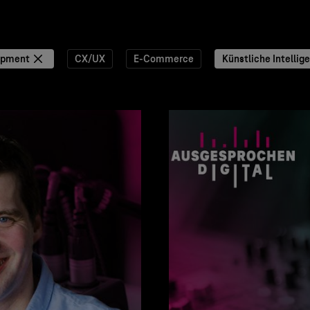
opment
CX/UX
E-Commerce
Künstliche Intellig