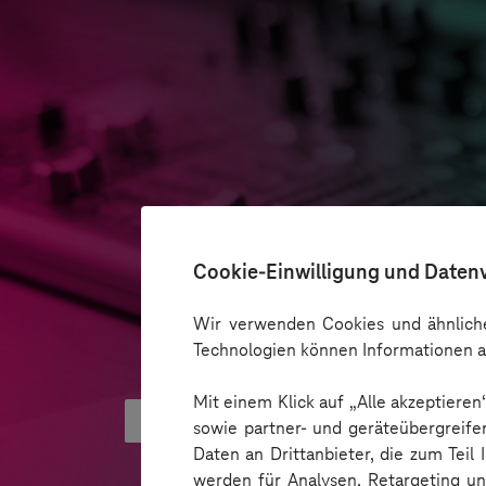
Cookie-Einwilligung und Daten
Wir verwenden Cookies und ähnliche
Technologien können Informationen a
Mit einem Klick auf „Alle akzeptiere
Was hinter AI Smart Glasses ste
sowie partner- und geräteübergreife
Daten an Drittanbieter, die zum Teil
werden für Analysen, Retargeting u