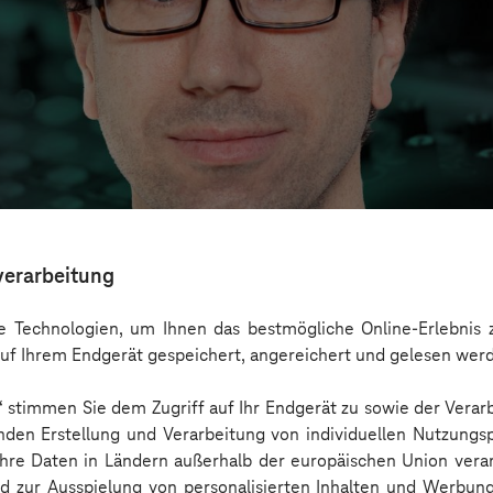
verarbeitung
 Technologien, um Ihnen das bestmögliche Online-Erlebnis z
uf Ihrem Endgerät gespeichert, angereichert und gelesen wer
n“ stimmen Sie dem Zugriff auf Ihr Endgerät zu sowie der Verar
ckt: Use Cases, Chancen und gesellschaftliche
nden Erstellung und Verarbeitung von individuellen Nutzungsp
 Ihre Daten in Ländern außerhalb der europäischen Union ver
nd zur Ausspielung von personalisierten Inhalten und Werbu