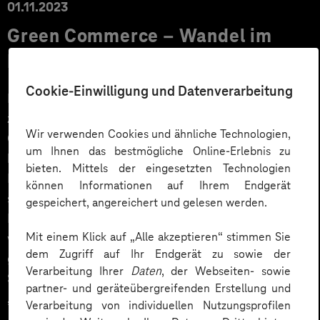
01.11.2023
Green Commerce – Wandel im
Handel digital unterstützen
Cookie-Einwilligung und Datenverarbeitung
Nachhaltigkeit und Handel – passt das überhaupt
zusammen? Gesetzliche Vorgaben von der EU, wie der
Wir verwenden Cookies und ähnliche Technologien,
Green Deal, wurden dazu bereits verabschiedet und
um Ihnen das bestmögliche Online-Erlebnis zu
beinhalten auch Richtlinien zur Kreislaufwirtschaft im
bieten. Mittels der eingesetzten Technologien
Handel. Dem gegenüber steht die Realität: Eine
können Informationen auf Ihrem Endgerät
steigende Nachfrage nach billig hergestellten
gespeichert, angereichert und gelesen werden.
Produkten, wachsender Verpackungsmüll und immer
Mit einem Klick auf „Alle akzeptieren“ stimmen Sie
wieder Missachtungen von Menschenrechten entlang
dem Zugriff auf Ihr Endgerät zu sowie der
globaler Lieferketten. Um dieses kontroverse
Verarbeitung Ihrer
Daten
, der Webseiten- sowie
Spannungsfeld geht es in der aktuellen Podcast-Folge
partner- und geräteübergreifenden Erstellung und
„Ausgesprochen digital“.
Verarbeitung von individuellen Nutzungsprofilen