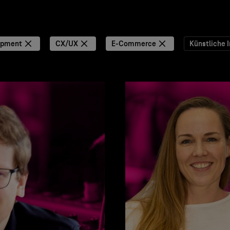
opment
CX/UX
E-Commerce
Künstliche I