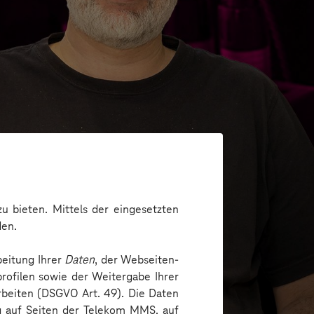
u bieten. Mittels der eingesetzten
den.
beitung Ihrer
Daten
, der Webseiten-
rofilen sowie der Weitergabe Ihrer
arbeiten (DSGVO Art. 49). Die Daten
ng auf Seiten der Telekom MMS, auf