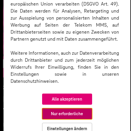
europäischen Union verarbeiten (DSGVO Art. 49).
Die Daten werden für Analysen, Retargeting und
zur Ausspielung von personalisierten Inhalten und
Werbung auf Seiten der Telekom MMS, auf
Drittanbieterseiten sowie zu eigenen Zwecken von
Partnern genutzt und mit Daten zusammengeführt.
Weitere Informationen, auch zur Datenverarbeitung
durch Drittanbieter und zum jederzeit möglichen
CX/UX
Widerrufs Ihrer Einwilligung, finden Sie in den
Einstellungen sowie in unseren
Datenschutzhinweisen.
28.04.2023
Digitale Barrierefreiheit leben –
Alle akzeptieren
für eine inklusive UX
Nur erforderliche
In Deutschland gibt es 8 Millionen Menschen, die eine
Einstellungen ändern