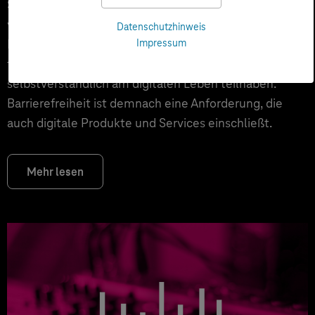
Schwerbehinderung haben. Darüber hinaus gibt es
viele Menschen, die eine körperliche oder geistige
Datenschutzhinweis
Beeinträchtigung aufgrund ihres Alters haben oder
Impressum
temporär beeinträchtigt sind. Sie alle wollen
selbstverständlich am digitalen Leben teilhaben.
Barrierefreiheit ist demnach eine Anforderung, die
auch digitale Produkte und Services einschließt.
Mehr lesen