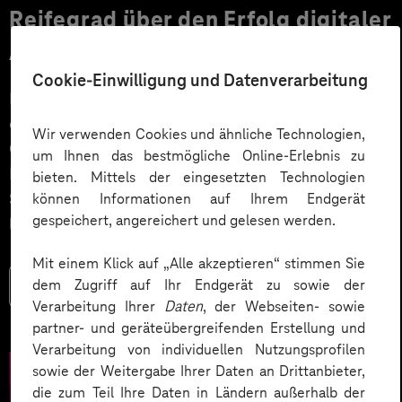
Reifegrad über den Erfolg digitaler
Angebote entscheidet
Cookie-Einwilligung und Datenverarbeitung
Der erste Eindruck zählt. Auch bei digitalen Angeboten
entscheiden die Bedienbarkeit, Nutzerführung und
Wir verwenden Cookies und ähnliche Technologien,
Gestaltung innerhalb kurzer Zeit darüber, welche
um Ihnen das bestmögliche Online-Erlebnis zu
Erfahrungen die Nutzer*innen mit dem Produkt oder
bieten. Mittels der eingesetzten Technologien
Service machen. Ist die Meinung dabei einmal gefällt,
können Informationen auf Ihrem Endgerät
gespeichert, angereichert und gelesen werden.
lässt sie sich so schnell nicht wieder korrigieren.
Mit einem Klick auf „Alle akzeptieren“ stimmen Sie
dem Zugriff auf Ihr Endgerät zu sowie der
Mehr lesen
Verarbeitung Ihrer
Daten
, der Webseiten- sowie
partner- und geräteübergreifenden Erstellung und
Verarbeitung von individuellen Nutzungsprofilen
sowie der Weitergabe Ihrer Daten an Drittanbieter,
die zum Teil Ihre Daten in Ländern außerhalb der