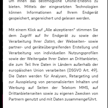
um Ihnen das bestmögliche Online-Erlebnis zu
Lösungen entwickeln
bieten. Mittels der eingesetzten Technologien
können Informationen auf Ihrem Endgerät
gespeichert, angereichert und gelesen werden.
Ein Podcast über ein lebendiges Netzwerk und die
Förderung von Innovationen im IoT-Umfeld. Wie
Mit einem Klick auf „Alle akzeptieren“ stimmen Sie
können Industrieunternehmen ihre Marktposition
dem Zugriff auf Ihr Endgerät zu sowie der
ausbauen und Innovationspotenziale ausschöpfen,
Verarbeitung Ihrer
Daten
, der Webseiten- sowie
unabhängig von Unternehmensgröße oder
partner- und geräteübergreifenden Erstellung und
Verarbeitung von individuellen Nutzungsprofilen
Kompetenz? Indem sie sich zusammenschließen und
sowie der Weitergabe Ihrer Daten an Drittanbieter,
Co-Innovationen strategisch fördern.
die zum Teil Ihre Daten in Ländern außerhalb der
europäischen Union verarbeiten (DSGVO Art. 49).
Die Daten werden für Analysen, Retargeting und
Mehr lesen
zur Ausspielung von personalisierten Inhalten und
Werbung auf Seiten der Telekom MMS, auf
Drittanbieterseiten sowie zu eigenen Zwecken von
Partnern genutzt und mit Daten zusammengeführt.