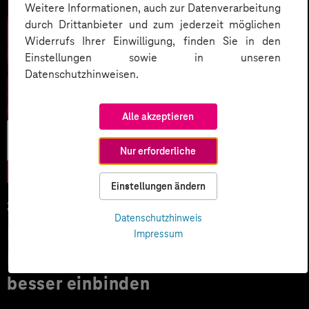
Weitere Informationen, auch zur Datenverarbeitung
durch Drittanbieter und zum jederzeit möglichen
Widerrufs Ihrer Einwilligung, finden Sie in den
Einstellungen sowie in unseren
Datenschutzhinweisen.
Alle akzeptieren
Agile Work &
Culture
Nur erforderliche
Einstellungen ändern
29.08.2023
Datenschutzhinweis
Non-Desk-Worker dank digitaler
Impressum
Mitarbeiter-Kommunikation
besser einbinden