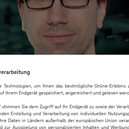
verarbeitung
 Technologien, um Ihnen das bestmögliche Online-Erlebnis z
uf Ihrem Endgerät gespeichert, angereichert und gelesen wer
n“ stimmen Sie dem Zugriff auf Ihr Endgerät zu sowie der Verar
ckt: Use Cases, Chancen und gesellschaftliche
nden Erstellung und Verarbeitung von individuellen Nutzungsp
 Ihre Daten in Ländern außerhalb der europäischen Union ver
nd zur Ausspielung von personalisierten Inhalten und Werbu