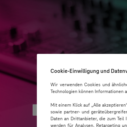
Cookie-Einwilligung und Daten
Wir verwenden Cookies und ähnliche
Technologien können Informationen a
Mit einem Klick auf „Alle akzeptiere
Was hinter AI Smart Glasses ste
sowie partner- und geräteübergreife
Daten an Drittanbieter, die zum Teil
werden für Analysen, Retargeting u