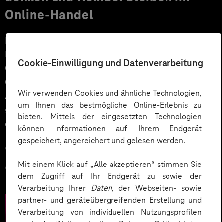
Online-Handel
Für Onlinehändler und Produzenten steht laut
Prognosen ein gutes Wachstumsjahr bevor.
Cookie-Einwilligung und Datenverarbeitung
Gleichzeitig werden die Kundenerwartungen an den E-
Commerce komplexer und die starren
Wir verwenden Cookies und ähnliche Technologien,
Architekturkonzepte monolithischer Shopsysteme
um Ihnen das bestmögliche Online-Erlebnis zu
stoßen an ihre Grenzen. Composable Commerce ist
bieten. Mittels der eingesetzten Technologien
das Buzzword der Stunde!
können Informationen auf Ihrem Endgerät
gespeichert, angereichert und gelesen werden.
Mehr lesen
Mit einem Klick auf „Alle akzeptieren“ stimmen Sie
dem Zugriff auf Ihr Endgerät zu sowie der
Verarbeitung Ihrer
Daten
, der Webseiten- sowie
partner- und geräteübergreifenden Erstellung und
Verarbeitung von individuellen Nutzungsprofilen