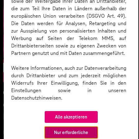
sowie der Weitergabe Ihrer Daten an Drittanbieter,
die zum Teil Ihre Daten in Ländern außerhalb der
europäischen Union verarbeiten (DSGVO Art. 49).
Die Daten werden für Analysen, Retargeting und
zur Ausspielung von personalisierten Inhalten und
Werbung auf Seiten der Telekom MMS, auf
Drittanbieterseiten sowie zu eigenen Zwecken von
Partnern genutzt und mit Daten zusammengeführt.
E-Commerce
Weitere Informationen, auch zur Datenverarbeitung
durch Drittanbieter und zum jederzeit möglichen
Widerrufs Ihrer Einwilligung, finden Sie in den
Einstellungen sowie in unseren
01.11.2023
Datenschutzhinweisen.
Green Commerce – Wandel im
Handel digital unterstützen
Alle akzeptieren
Nachhaltigkeit und Handel – passt das überhaupt
Nur erforderliche