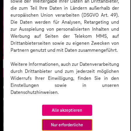
sowie der Weitergabe Ihrer Daten an Drittanbieter,
die zum Teil Ihre Daten in Ländern außerhalb der
europäischen Union verarbeiten (DSGVO Art. 49).
Die Daten werden für Analysen, Retargeting und
zur Ausspielung von personalisierten Inhalten und
Werbung auf Seiten der Telekom MMS, auf
Drittanbieterseiten sowie zu eigenen Zwecken von
Partnern genutzt und mit Daten zusammengeführt.
E-Commerce
Weitere Informationen, auch zur Datenverarbeitung
durch Drittanbieter und zum jederzeit möglichen
Widerrufs Ihrer Einwilligung, finden Sie in den
Einstellungen sowie in unseren
01.11.2023
Datenschutzhinweisen.
Green Commerce – Wandel im
Handel digital unterstützen
Alle akzeptieren
Nachhaltigkeit und Handel – passt das überhaupt
Nur erforderliche