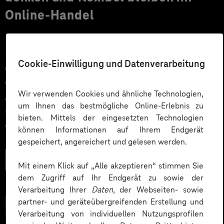
Online-Handel
Für Onlinehändler und Produzenten steht laut
Prognosen ein gutes Wachstumsjahr bevor.
Cookie-Einwilligung und Datenverarbeitung
Gleichzeitig werden die Kundenerwartungen an den E-
Commerce komplexer und die starren
Wir verwenden Cookies und ähnliche Technologien,
Architekturkonzepte monolithischer Shopsysteme
um Ihnen das bestmögliche Online-Erlebnis zu
stoßen an ihre Grenzen. Composable Commerce ist
bieten. Mittels der eingesetzten Technologien
das Buzzword der Stunde!
können Informationen auf Ihrem Endgerät
gespeichert, angereichert und gelesen werden.
Mehr lesen
Mit einem Klick auf „Alle akzeptieren“ stimmen Sie
dem Zugriff auf Ihr Endgerät zu sowie der
Verarbeitung Ihrer
Daten
, der Webseiten- sowie
partner- und geräteübergreifenden Erstellung und
Verarbeitung von individuellen Nutzungsprofilen