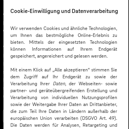
12.03.2026
Cookie-Einwilligung und Datenverarbeitung
Automatisiert gedacht,
menschlich gewünscht: Die
Wir verwenden Cookies und ähnliche Technologien,
Wahrheit über KI im Kundendialog
um Ihnen das bestmögliche Online-Erlebnis zu
bieten. Mittels der eingesetzten Technologien
Wie gelingt Conversational AI wirklich – jenseits von
können Informationen auf Ihrem Endgerät
Hype und „Magic Button“? Im Podcast erklärt Dr.
gespeichert, angereichert und gelesen werden.
Laura Dreessen, warum erfolgreiche KI‑Dialogsysteme
Mit einem Klick auf „Alle akzeptieren“ stimmen Sie
strategische Beratung, gutes UX‑Design, klare
dem Zugriff auf Ihr Endgerät zu sowie der
Prozesse und realistische Erwartungen brauchen. Ein
Verarbeitung Ihrer
Daten
, der Webseiten- sowie
spannender Blick auf das Zusammenspiel von Mensch
partner- und geräteübergreifenden Erstellung und
und KI.
Verarbeitung von individuellen Nutzungsprofilen
sowie der Weitergabe Ihrer Daten an Drittanbieter,
die zum Teil Ihre Daten in Ländern außerhalb der
Mehr lesen
europäischen Union verarbeiten (DSGVO Art. 49).
Die Daten werden für Analysen, Retargeting und