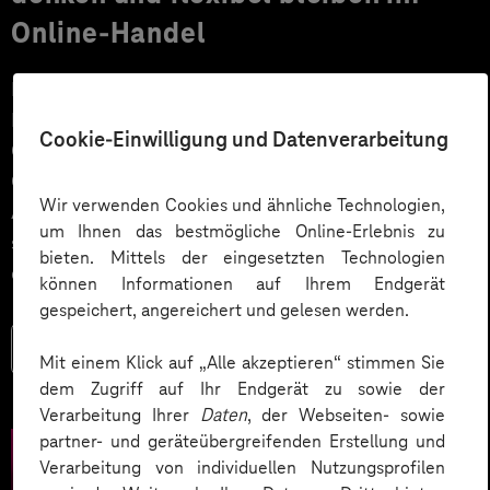
Online-Handel
Für Onlinehändler und Produzenten steht laut
Prognosen ein gutes Wachstumsjahr bevor.
Cookie-Einwilligung und Datenverarbeitung
Gleichzeitig werden die Kundenerwartungen an den E-
Commerce komplexer und die starren
Wir verwenden Cookies und ähnliche Technologien,
Architekturkonzepte monolithischer Shopsysteme
um Ihnen das bestmögliche Online-Erlebnis zu
stoßen an ihre Grenzen. Composable Commerce ist
bieten. Mittels der eingesetzten Technologien
das Buzzword der Stunde!
können Informationen auf Ihrem Endgerät
gespeichert, angereichert und gelesen werden.
Mehr lesen
Mit einem Klick auf „Alle akzeptieren“ stimmen Sie
dem Zugriff auf Ihr Endgerät zu sowie der
Verarbeitung Ihrer
Daten
, der Webseiten- sowie
partner- und geräteübergreifenden Erstellung und
Verarbeitung von individuellen Nutzungsprofilen