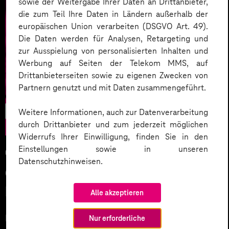
sowie der Weitergabe Ihrer Daten an Drittanbieter,
die zum Teil Ihre Daten in Ländern außerhalb der
europäischen Union verarbeiten (DSGVO Art. 49).
Die Daten werden für Analysen, Retargeting und
zur Ausspielung von personalisierten Inhalten und
Werbung auf Seiten der Telekom MMS, auf
Drittanbieterseiten sowie zu eigenen Zwecken von
Partnern genutzt und mit Daten zusammengeführt.
E-Commerce
Weitere Informationen, auch zur Datenverarbeitung
durch Drittanbieter und zum jederzeit möglichen
Widerrufs Ihrer Einwilligung, finden Sie in den
Einstellungen sowie in unseren
01.11.2023
Datenschutzhinweisen.
Green Commerce – Wandel im
Handel digital unterstützen
Alle akzeptieren
Nachhaltigkeit und Handel – passt das überhaupt
Nur erforderliche