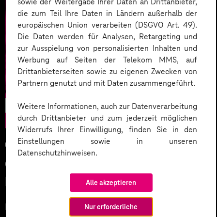
sowie der Weitergabe Ihrer Daten an Drittanbieter,
die zum Teil Ihre Daten in Ländern außerhalb der
europäischen Union verarbeiten (DSGVO Art. 49).
Die Daten werden für Analysen, Retargeting und
zur Ausspielung von personalisierten Inhalten und
Werbung auf Seiten der Telekom MMS, auf
Drittanbieterseiten sowie zu eigenen Zwecken von
Partnern genutzt und mit Daten zusammengeführt.
E-Commerce
Weitere Informationen, auch zur Datenverarbeitung
durch Drittanbieter und zum jederzeit möglichen
Widerrufs Ihrer Einwilligung, finden Sie in den
Einstellungen sowie in unseren
01.11.2023
Datenschutzhinweisen.
Green Commerce – Wandel im
Handel digital unterstützen
Alle akzeptieren
Nachhaltigkeit und Handel – passt das überhaupt
Nur erforderliche