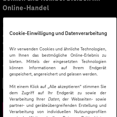
Online-Handel
Für Onlinehändler und Produzenten steht laut
Prognosen ein gutes Wachstumsjahr bevor.
Cookie-Einwilligung und Datenverarbeitung
Gleichzeitig werden die Kundenerwartungen an den E-
Commerce komplexer und die starren
Wir verwenden Cookies und ähnliche Technologien,
Architekturkonzepte monolithischer Shopsysteme
um Ihnen das bestmögliche Online-Erlebnis zu
stoßen an ihre Grenzen. Composable Commerce ist
bieten. Mittels der eingesetzten Technologien
das Buzzword der Stunde!
können Informationen auf Ihrem Endgerät
gespeichert, angereichert und gelesen werden.
Mehr lesen
Mit einem Klick auf „Alle akzeptieren“ stimmen Sie
dem Zugriff auf Ihr Endgerät zu sowie der
Verarbeitung Ihrer
Daten
, der Webseiten- sowie
partner- und geräteübergreifenden Erstellung und
Verarbeitung von individuellen Nutzungsprofilen