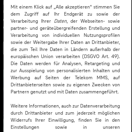
Einführung von künstlicher Intelligenz zeigt sich, dass
Mit einem Klick auf „Alle akzeptieren“ stimmen Sie
nicht die Technik über Erfolg oder Misserfolg
dem Zugriff auf Ihr Endgerät zu sowie der
entscheidet, sondern die Veränderungskompetenz der
Verarbeitung Ihrer
Daten
, der Webseiten- sowie
Organisation.
partner- und geräteübergreifenden Erstellung und
Verarbeitung von individuellen Nutzungsprofilen
sowie der Weitergabe Ihrer Daten an Drittanbieter,
Mehr lesen
die zum Teil Ihre Daten in Ländern außerhalb der
europäischen Union verarbeiten (DSGVO Art. 49).
Die Daten werden für Analysen, Retargeting und
zur Ausspielung von personalisierten Inhalten und
Werbung auf Seiten der Telekom MMS, auf
Drittanbieterseiten sowie zu eigenen Zwecken von
Partnern genutzt und mit Daten zusammengeführt.
Weitere Informationen, auch zur Datenverarbeitung
durch Drittanbieter und zum jederzeit möglichen
Widerrufs Ihrer Einwilligung, finden Sie in den
Einstellungen sowie in unseren