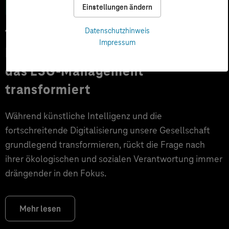
Einstellungen ändern
14.07.2025
Datenschutzhinweis
Impressum
Nachhaltigkeit neu denken: Wie KI
das ESG-Management
transformiert
Während künstliche Intelligenz und die
fortschreitende Digitalisierung unsere Gesellschaft
grundlegend transformieren, rückt die Frage nach
ihrer ökologischen und sozialen Verantwortung immer
drängender in den Fokus.
Mehr lesen