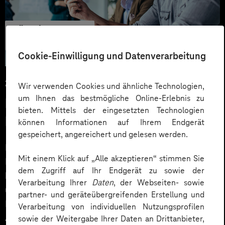
Künstliche
Intelligenz
Cookie-Einwilligung und Datenverarbeitung
25.07.2025
Wir verwenden Cookies und ähnliche Technologien,
um Ihnen das bestmögliche Online-Erlebnis zu
Explainable AI: Warum erklärbare
bieten. Mittels der eingesetzten Technologien
KI essenziell für die Zukunft ist
können Informationen auf Ihrem Endgerät
gespeichert, angereichert und gelesen werden.
Erklärbare KI (oder Explainable AI, XAI) ist ein zentraler
Mit einem Klick auf „Alle akzeptieren“ stimmen Sie
Hebel für verantwortungsvolle und vertrauenswürdige
dem Zugriff auf Ihr Endgerät zu sowie der
künstliche Intelligenz. Sie schafft Verständnis,
Verarbeitung Ihrer
Daten
, der Webseiten- sowie
unterstützt regulatorische Anforderungen und hilft,
partner- und geräteübergreifenden Erstellung und
Risiken frühzeitig zu erkennen – besonders bei
Verarbeitung von individuellen Nutzungsprofilen
Anwendungen mit hohem Risiko gemäß dem EU AI
sowie der Weitergabe Ihrer Daten an Drittanbieter,