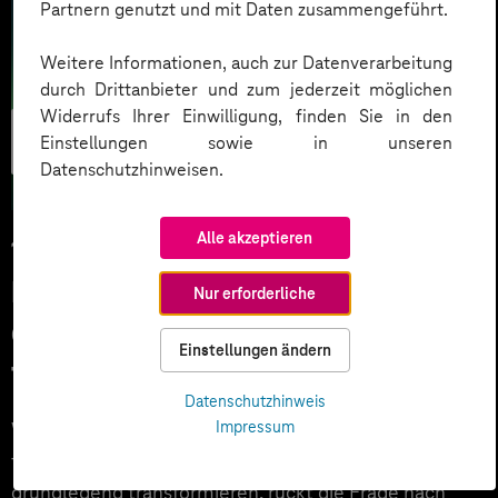
Partnern genutzt und mit Daten zusammengeführt.
Weitere Informationen, auch zur Datenverarbeitung
durch Drittanbieter und zum jederzeit möglichen
Widerrufs Ihrer Einwilligung, finden Sie in den
Künstliche
Einstellungen sowie in unseren
Intelligenz
Datenschutzhinweisen.
Alle akzeptieren
14.07.2025
Nachhaltigkeit neu denken: Wie KI
Nur erforderliche
das ESG-Management
Einstellungen ändern
transformiert
Datenschutzhinweis
Impressum
Während künstliche Intelligenz und die
fortschreitende Digitalisierung unsere Gesellschaft
grundlegend transformieren, rückt die Frage nach