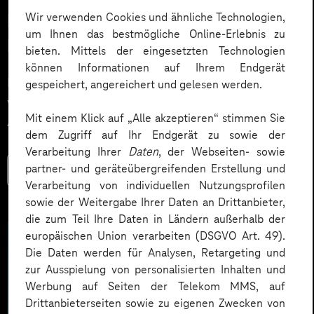
Wir verwenden Cookies und ähnliche Technologien,
NIS2 Umsetzung: Technik, Tools &
um Ihnen das bestmögliche Online-Erlebnis zu
Prozesse für mehr Cybersicherheit
bieten. Mittels der eingesetzten Technologien
können Informationen auf Ihrem Endgerät
NIS2 Umsetzung: Was Betreiber kritischer Anlagen &
gespeichert, angereichert und gelesen werden.
wichtige Einrichtungen jetzt beachten müssen. Alle
Mit einem Klick auf „Alle akzeptieren“ stimmen Sie
Anforderungen, Fristen & Tipps zur Umsetzung.
dem Zugriff auf Ihr Endgerät zu sowie der
Verarbeitung Ihrer
Daten
, der Webseiten- sowie
partner- und geräteübergreifenden Erstellung und
Mehr lesen
Verarbeitung von individuellen Nutzungsprofilen
sowie der Weitergabe Ihrer Daten an Drittanbieter,
die zum Teil Ihre Daten in Ländern außerhalb der
europäischen Union verarbeiten (DSGVO Art. 49).
Die Daten werden für Analysen, Retargeting und
zur Ausspielung von personalisierten Inhalten und
Werbung auf Seiten der Telekom MMS, auf
Drittanbieterseiten sowie zu eigenen Zwecken von