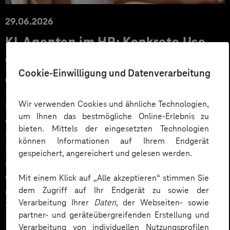
29.06.2026
KI‑Agenten im HR: Konkrete Use
Cases, KPIs und Governance
Cookie-Einwilligung und Datenverarbeitung
entlang der Employee Journey
Wir verwenden Cookies und ähnliche Technologien,
KI‑Agenten im HR sind mehr als Chatbots: Sie
um Ihnen das bestmögliche Online-Erlebnis zu
orchestrieren Prozesse entlang der gesamten
bieten. Mittels der eingesetzten Technologien
Employee Journey und schaffen messbaren Business
können Informationen auf Ihrem Endgerät
Impact. Der Beitrag zeigt konkrete Use Cases,
gespeichert, angereichert und gelesen werden.
relevante KPIs für den Mittelstand sowie
Governance‑Leitplanken zu EU AI Act und DSGVO –
Mit einem Klick auf „Alle akzeptieren“ stimmen Sie
dem Zugriff auf Ihr Endgerät zu sowie der
und liefert ein praxisnahes Priorisierungsframework
Verarbeitung Ihrer
Daten
, der Webseiten- sowie
für HR‑Entscheider*innen.
partner- und geräteübergreifenden Erstellung und
Verarbeitung von individuellen Nutzungsprofilen