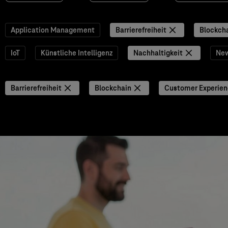
Application Management
Barrierefreiheit
Blockch
IoT
Künstliche Intelligenz
Nachhaltigkeit
Ne
Barrierefreiheit
Blockchain
Customer Experie