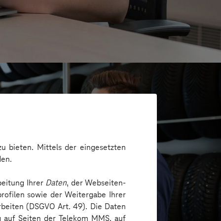
u bieten. Mittels der eingesetzten
den.
beitung Ihrer
Daten
, der Webseiten-
rofilen sowie der Weitergabe Ihrer
arbeiten (DSGVO Art. 49). Die Daten
H
ng auf Seiten der Telekom MMS, auf