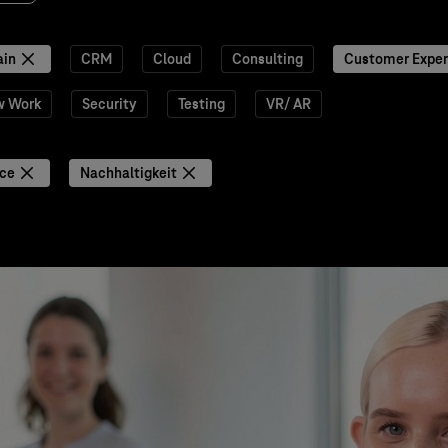
ain
CRM
Cloud
Consulting
Customer Exper
w Work
Security
Testing
VR/ AR
nce
Nachhaltigkeit