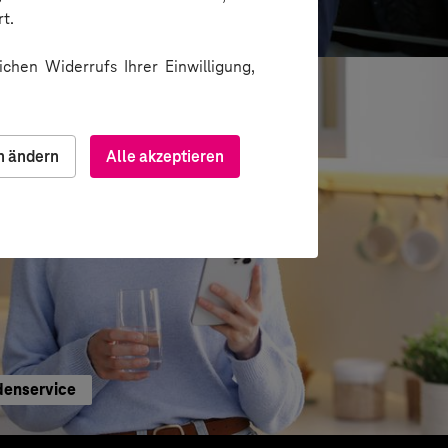
e sichere und effiziente KI-Nutzung
t.
chen Widerrufs Ihrer Einwilligung,
n ändern
Alle akzeptieren
denservice