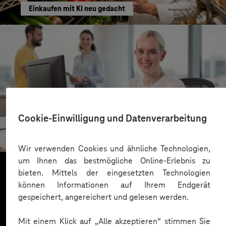
Einkaufen mit KI neu gedacht
Kreis Bergstraße
Cookie-Einwilligung und Datenverarbeitung
KI für moderne Verwaltung
Wir verwenden Cookies und ähnliche Technologien,
um Ihnen das bestmögliche Online-Erlebnis zu
bieten. Mittels der eingesetzten Technologien
können Informationen auf Ihrem Endgerät
Mehr laden
gespeichert, angereichert und gelesen werden.
Mit einem Klick auf „Alle akzeptieren“ stimmen Sie