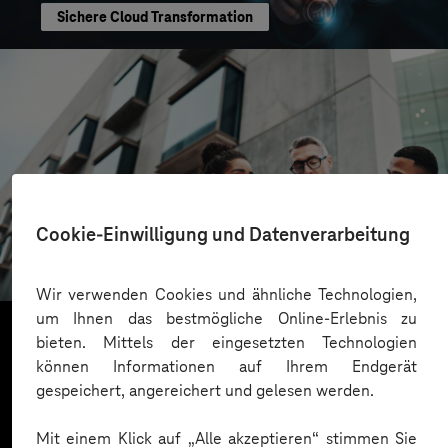
Sichere Cloud Transformation
CONREN Land AG
Cookie-Einwilligung und Datenverarbeitung
Erfolgreiche Transformation durch gezielte
Change-Begleitung
Wir verwenden Cookies und ähnliche Technologien,
um Ihnen das bestmögliche Online-Erlebnis zu
bieten. Mittels der eingesetzten Technologien
können Informationen auf Ihrem Endgerät
Mehr laden
gespeichert, angereichert und gelesen werden.
Mit einem Klick auf „Alle akzeptieren“ stimmen Sie