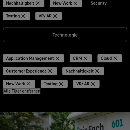
Nachhaltigkeit
New Work
Security
Testing
VR/ AR
Technologie
Application Management
CRM
Cloud
Customer Experience
Nachhaltigkeit
New Work
Testing
VR/ AR
Alle Filter entfernen