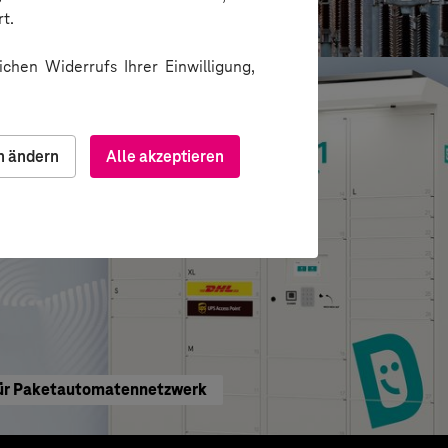
gitale Produkte
t.
chen Widerrufs Ihrer Einwilligung,
n ändern
Alle akzeptieren
 für Paketautomatennetzwerk