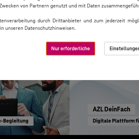
CRA-Security für di
n Zwecken von Partnern genutzt und mit Daten zusammengeführ
enverarbeitung durch Drittanbieter und zum jederzeit mögli
e in unseren Datenschutzhinweisen.
Nur erforderliche
Einstellunge
AZL DeinFach
e-Begleitung
Digitale Plattform