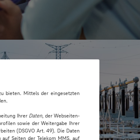
u bieten. Mittels der eingesetzten
den.
beitung Ihrer
Daten
, der Webseiten-
rofilen sowie der Weitergabe Ihrer
arbeiten (DSGVO Art. 49). Die Daten
echnik Dresden GmbH
ng auf Seiten der Telekom MMS, auf