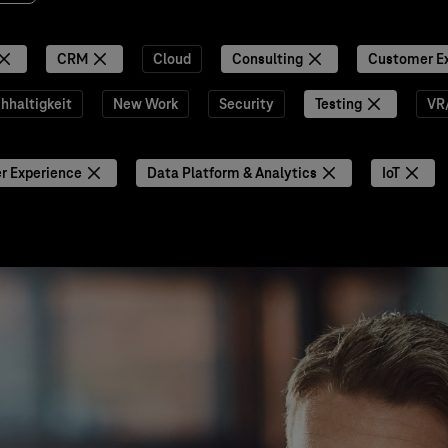
CRM
Cloud
Consulting
Customer E
hhaltigkeit
New Work
Security
Testing
VR
r Experience
Data Platform & Analytics
IoT