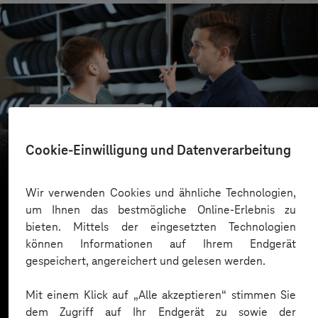
reifencom GmbH
Business GPT für eine sichere und effiziente KI-
Cookie-Einwilligung und Datenverarbeitung
Nutzung
Wir verwenden Cookies und ähnliche Technologien,
um Ihnen das bestmögliche Online-Erlebnis zu
bieten. Mittels der eingesetzten Technologien
Mehr laden
können Informationen auf Ihrem Endgerät
gespeichert, angereichert und gelesen werden.
Mit einem Klick auf „Alle akzeptieren“ stimmen Sie
dem Zugriff auf Ihr Endgerät zu sowie der