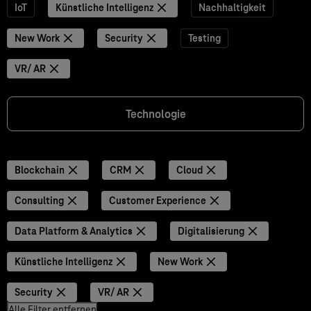
IoT
Künstliche Intelligenz
Nachhaltigkeit
New Work
Security
Testing
VR/ AR
Technologie
Blockchain
CRM
Cloud
Consulting
Customer Experience
Data Platform & Analytics
Digitalisierung
Künstliche Intelligenz
New Work
Security
VR/ AR
Alle Filter entfernen