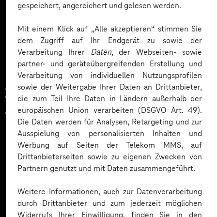
gespeichert, angereichert und gelesen werden.
Mehr laden
Mit einem Klick auf „Alle akzeptieren“ stimmen Sie
dem Zugriff auf Ihr Endgerät zu sowie der
Verarbeitung Ihrer
Daten
, der Webseiten- sowie
partner- und geräteübergreifenden Erstellung und
Verarbeitung von individuellen Nutzungsprofilen
sowie der Weitergabe Ihrer Daten an Drittanbieter,
Zahlreiche Unternehmen
die zum Teil Ihre Daten in Ländern außerhalb der
europäischen Union verarbeiten (DSGVO Art. 49).
vertrauen auf unsere
Die Daten werden für Analysen, Retargeting und zur
Expertise. Hier eine Auswahl:
Ausspielung von personalisierten Inhalten und
Werbung auf Seiten der Telekom MMS, auf
Drittanbieterseiten sowie zu eigenen Zwecken von
Partnern genutzt und mit Daten zusammengeführt.
Weitere Informationen, auch zur Datenverarbeitung
durch Drittanbieter und zum jederzeit möglichen
Widerrufs Ihrer Einwilligung, finden Sie in den