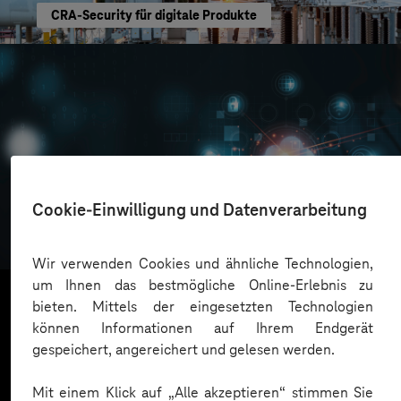
CRA-Security für digitale Produkte
Oskar Frech
Cookie-Einwilligung und Datenverarbeitung
Sichere Cloud Transformation
Wir verwenden Cookies und ähnliche Technologien,
um Ihnen das bestmögliche Online-Erlebnis zu
bieten. Mittels der eingesetzten Technologien
können Informationen auf Ihrem Endgerät
Mehr laden
gespeichert, angereichert und gelesen werden.
Mit einem Klick auf „Alle akzeptieren“ stimmen Sie