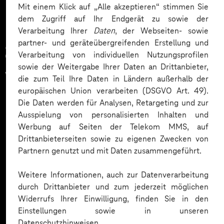
Mit einem Klick auf „Alle akzeptieren“ stimmen Sie
dem Zugriff auf Ihr Endgerät zu sowie der
Verarbeitung Ihrer
Daten
, der Webseiten- sowie
partner- und geräteübergreifenden Erstellung und
Zahlreiche Unternehmen
Verarbeitung von individuellen Nutzungsprofilen
sowie der Weitergabe Ihrer Daten an Drittanbieter,
vertrauen auf unsere
die zum Teil Ihre Daten in Ländern außerhalb der
europäischen Union verarbeiten (DSGVO Art. 49).
Expertise. Hier eine Auswahl:
Die Daten werden für Analysen, Retargeting und zur
Ausspielung von personalisierten Inhalten und
Werbung auf Seiten der Telekom MMS, auf
Drittanbieterseiten sowie zu eigenen Zwecken von
Partnern genutzt und mit Daten zusammengeführt.
Weitere Informationen, auch zur Datenverarbeitung
durch Drittanbieter und zum jederzeit möglichen
Widerrufs Ihrer Einwilligung, finden Sie in den
Einstellungen sowie in unseren
Datenschutzhinweisen.