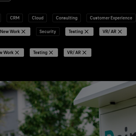
CRM
Cloud
Consulting
Customer Experience
New Work
Security
Testing
VR/ AR
w Work
Testing
VR/ AR