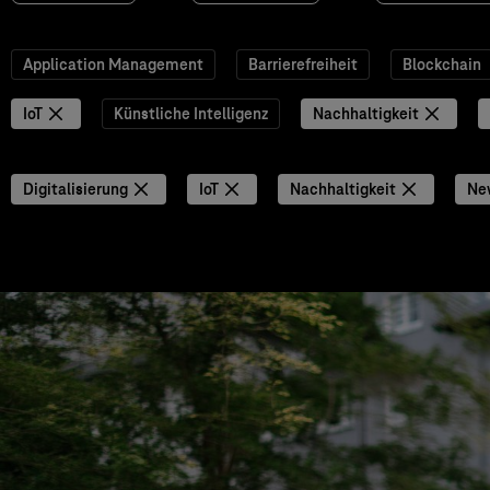
Application Management
Barrierefreiheit
Blockchain
IoT
Künstliche Intelligenz
Nachhaltigkeit
Digitalisierung
IoT
Nachhaltigkeit
Ne