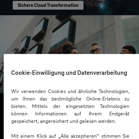
Sichere Cloud Transformation
CONREN Land AG
Cookie-Einwilligung und Datenverarbeitung
Erfolgreiche Transformation durch gezielte
Change-Begleitung
Wir verwenden Cookies und ähnliche Technologien,
um Ihnen das bestmögliche Online-Erlebnis zu
bieten. Mittels der eingesetzten Technologien
können Informationen auf Ihrem Endgerät
Mehr laden
gespeichert, angereichert und gelesen werden.
Mit einem Klick auf „Alle akzeptieren“ stimmen Sie