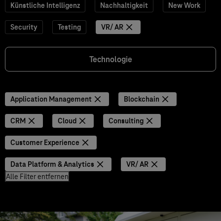
Künstliche Intelligenz
Nachhaltigkeit
New Work
Security
Testing
VR/ AR
Technologie
Application Management
Blockchain
CRM
Cloud
Consulting
Customer Experience
Data Platform & Analytics
VR/ AR
Alle Filter entfernen