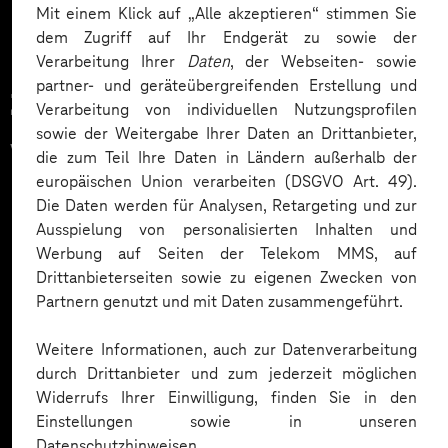
Mit einem Klick auf „Alle akzeptieren“ stimmen Sie
dem Zugriff auf Ihr Endgerät zu sowie der
Verarbeitung Ihrer
Daten
, der Webseiten- sowie
partner- und geräteübergreifenden Erstellung und
Zahlreiche Unternehmen
Verarbeitung von individuellen Nutzungsprofilen
sowie der Weitergabe Ihrer Daten an Drittanbieter,
vertrauen auf unsere
die zum Teil Ihre Daten in Ländern außerhalb der
europäischen Union verarbeiten (DSGVO Art. 49).
Expertise. Hier eine Auswahl:
Die Daten werden für Analysen, Retargeting und zur
Ausspielung von personalisierten Inhalten und
Werbung auf Seiten der Telekom MMS, auf
Drittanbieterseiten sowie zu eigenen Zwecken von
Partnern genutzt und mit Daten zusammengeführt.
Weitere Informationen, auch zur Datenverarbeitung
durch Drittanbieter und zum jederzeit möglichen
Widerrufs Ihrer Einwilligung, finden Sie in den
Einstellungen sowie in unseren
Datenschutzhinweisen.