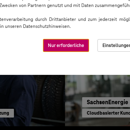
e-Begleitung
Digitale Plattform
n Zwecken von Partnern genutzt und mit Daten zusammengeführ
enverarbeitung durch Drittanbieter und zum jederzeit mögli
e in unseren Datenschutzhinweisen.
Nur erforderliche
Einstellunge
SachsenEnergie
tzung
Cloudbasierter Kun