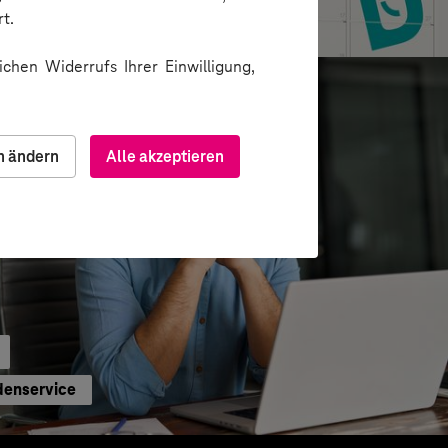
 für Paketautomatennetzwerk
t.
chen Widerrufs Ihrer Einwilligung,
n ändern
Alle akzeptieren
denservice