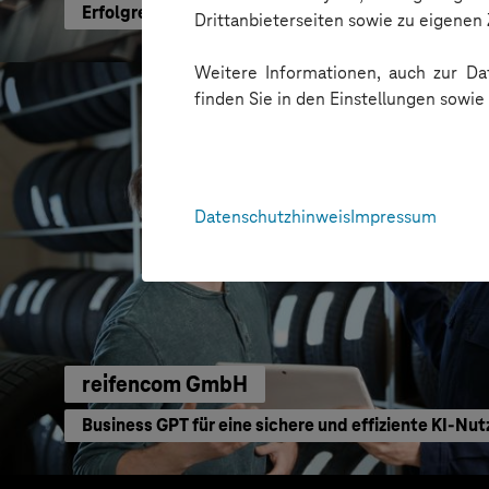
Erfolgreiche Transformation durch gezielte Chang
Drittanbieterseiten sowie zu eigene
Weitere Informationen, auch zur Dat
finden Sie in den Einstellungen sowi
Datenschutzhinweis
Impressum
reifencom GmbH
Business GPT für eine sichere und effiziente KI-Nu