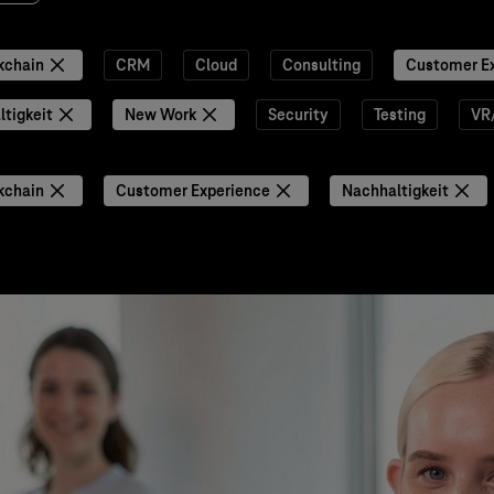
kchain
CRM
Cloud
Consulting
Customer E
tigkeit
New Work
Security
Testing
VR
kchain
Customer Experience
Nachhaltigkeit