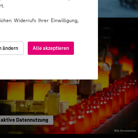
ting-Insights
t.
chen Widerrufs Ihrer Einwilligung,
n ändern
Alle akzeptieren
h aktive Datennutzung