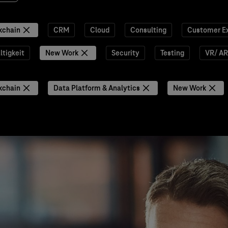
kchain
CRM
Cloud
Consulting
Customer E
tigkeit
New Work
Security
Testing
VR/ AR
kchain
Data Platform & Analytics
New Work