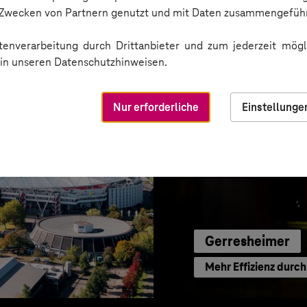
e-Begleitung
Transparente Marke
n Zwecken von Partnern genutzt und mit Daten zusammengeführ
enverarbeitung durch Drittanbieter und zum jederzeit mögli
e in unseren Datenschutzhinweisen.
Nur erforderliche
Einstellunge
Gerresheimer
Mehr Effizienz durc