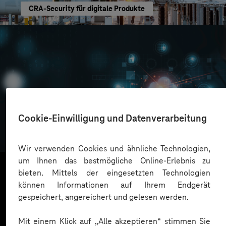
CRA-Security für digitale Produkte
Oskar Frech
Cookie-Einwilligung und Datenverarbeitung
Sichere Cloud Transformation
Wir verwenden Cookies und ähnliche Technologien,
um Ihnen das bestmögliche Online-Erlebnis zu
bieten. Mittels der eingesetzten Technologien
können Informationen auf Ihrem Endgerät
Mehr laden
gespeichert, angereichert und gelesen werden.
Mit einem Klick auf „Alle akzeptieren“ stimmen Sie