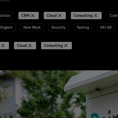
kchain
CRM
Cloud
Consulting
Cust
tigkeit
New Work
Security
Testing
VR/ AR
Cloud
Consulting