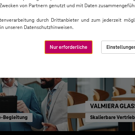
Sichere Cloud Trans
n Zwecken von Partnern genutzt und mit Daten zusammengeführ
enverarbeitung durch Drittanbieter und zum jederzeit mögli
e in unseren Datenschutzhinweisen.
Nur erforderliche
Einstellunge
VALMIERA GLAS
e-Begleitung
Skalierbare Vertrie