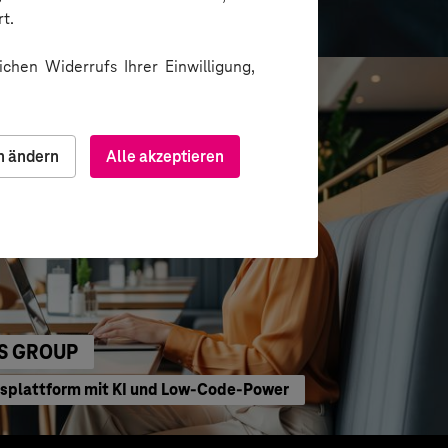
formation
t.
chen Widerrufs Ihrer Einwilligung,
n ändern
Alle akzeptieren
S GROUP
bsplattform mit KI und Low-Code-Power