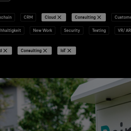
kchain
CRM
Cloud
Consulting
Custome
hhaltigkeit
New Work
Security
Testing
VR/ AR
d
Consulting
IoT