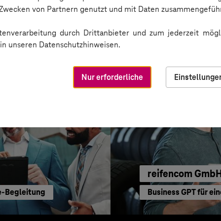
Sichere Cloud Trans
n Zwecken von Partnern genutzt und mit Daten zusammengeführ
enverarbeitung durch Drittanbieter und zum jederzeit mögli
e in unseren Datenschutzhinweisen.
Nur erforderliche
Einstellunge
reifencom Gmb
e-Begleitung
Business GPT für ein