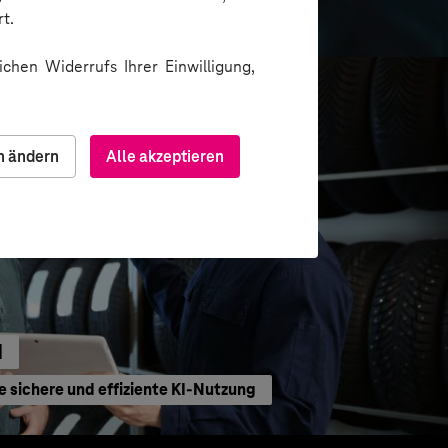
formation
t.
chen Widerrufs Ihrer Einwilligung,
n ändern
Alle akzeptieren
H
e sichere und effiziente KI-Nutzung