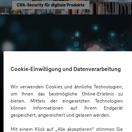
CRA-Security für digitale Produkte
Oskar Frech
Cookie-Einwilligung und Datenverarbeitung
Sichere Cloud Transformation
Wir verwenden Cookies und ähnliche Technologien,
um Ihnen das bestmögliche Online-Erlebnis zu
bieten. Mittels der eingesetzten Technologien
können Informationen auf Ihrem Endgerät
Mehr laden
gespeichert, angereichert und gelesen werden.
Mit einem Klick auf „Alle akzeptieren“ stimmen Sie