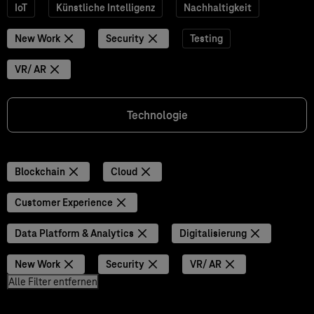
IoT
Künstliche Intelligenz
Nachhaltigkeit
New Work
Security
Testing
VR/ AR
Technologie
Blockchain
Cloud
Customer Experience
Data Platform & Analytics
Digitalisierung
New Work
Security
VR/ AR
Alle Filter entfernen