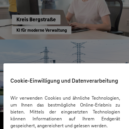
Kreis Bergstraße
KI für moderne Verwaltung
Cookie-Einwilligung und Datenverarbeitung
HIGHVOLT Prüftechnik Dresden GmbH
Wir verwenden Cookies und ähnliche Technologien,
CRA-Security für digitale Produkte
um Ihnen das bestmögliche Online-Erlebnis zu
bieten. Mittels der eingesetzten Technologien
können Informationen auf Ihrem Endgerät
gespeichert, angereichert und gelesen werden.