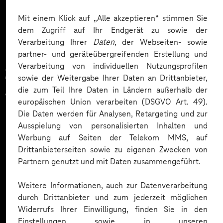
Mehr laden
Mit einem Klick auf „Alle akzeptieren“ stimmen Sie
dem Zugriff auf Ihr Endgerät zu sowie der
Verarbeitung Ihrer
Daten
, der Webseiten- sowie
partner- und geräteübergreifenden Erstellung und
Verarbeitung von individuellen Nutzungsprofilen
Zahlreiche Unternehmen
sowie der Weitergabe Ihrer Daten an Drittanbieter,
die zum Teil Ihre Daten in Ländern außerhalb der
vertrauen auf unsere
europäischen Union verarbeiten (DSGVO Art. 49).
Die Daten werden für Analysen, Retargeting und zur
Expertise. Hier eine Auswahl:
Ausspielung von personalisierten Inhalten und
Werbung auf Seiten der Telekom MMS, auf
Drittanbieterseiten sowie zu eigenen Zwecken von
Partnern genutzt und mit Daten zusammengeführt.
Weitere Informationen, auch zur Datenverarbeitung
durch Drittanbieter und zum jederzeit möglichen
Widerrufs Ihrer Einwilligung, finden Sie in den
Einstellungen sowie in unseren